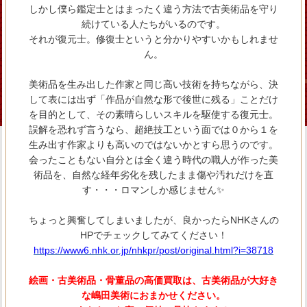
しかし僕ら鑑定士とはまったく違う方法で古美術品を守り
続けている人たちがいるのです。
それが復元士。修復士というと分かりやすいかもしれませ
ん。
美術品を生み出した作家と同じ高い技術を持ちながら、決
して表には出ず「作品が自然な形で後世に残る」ことだけ
を目的として、その素晴らしいスキルを駆使する復元士。
誤解を恐れず言うなら、超絶技工という面では０から１を
生み出す作家よりも高いのではないかとすら思うのです。
会ったこともない自分とは全く違う時代の職人が作った美
術品を、自然な経年劣化を残したまま傷や汚れだけを直
す・・・ロマンしか感じません✨
ちょっと興奮してしまいましたが、良かったらNHKさんの
HPでチェックしてみてください！
https://www6.nhk.or.jp/nhkpr/post/original.html?i=38718
絵画・古美術品・骨董品の高価買取は、古美術品が大好き
な嶋田美術におまかせください。