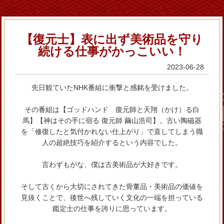
【復元士】表に出ず美術品を守り
続ける仕事がかっこいい！
2023-06-28
先日観ていたNHK番組に衝撃と感銘を受けました。
その番組は【ゴッドハンド 復元師と天翔（かけ）る白
馬】【神はその手に宿る 復元師 繭山浩司】。古い陶磁器
を「修復したと気付かれない仕上がり」で直してしまう職
人の超絶技巧を紹介するという内容でした。
言わずもがな、僕は古美術品が大好きです。
そして古くから大切にされてきた骨董品・美術品の価値を
見抜くことで、後世へ残していく文化の一端を担っている
鑑定士の仕事を誇りに思っています。