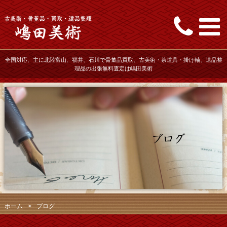
全国対応、主に北陸富山、福井、石川で骨董品買取、古美術・茶道具・掛け軸、遺品整
理品の出張無料査定は嶋田美術
ホーム
>
ブログ