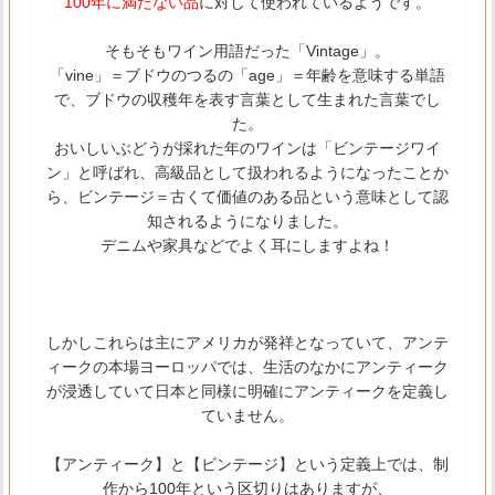
100年に満たない品
に対して使われているようです。
そもそもワイン用語だった「Vintage」。
「vine」＝ブドウのつるの「age」＝年齢を意味する単語
で、ブドウの収穫年を表す言葉として生まれた言葉でし
た。
おいしいぶどうが採れた年のワインは「ビンテージワイ
ン」と呼ばれ、高級品として扱われるようになったことか
ら、ビンテージ＝古くて価値のある品という意味として認
知されるようになりました。
デニムや家具などでよく耳にしますよね！
しかしこれらは主にアメリカが発祥となっていて、アンテ
ィークの本場ヨーロッパでは、生活のなかにアンティーク
が浸透していて日本と同様に明確にアンティークを定義し
ていません。
【アンティーク】と【ビンテージ】という定義上では、制
作から100年という区切りはありますが、