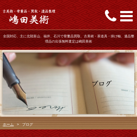
全国対応、主に北陸富山、福井、石川で骨董品買取、古美術・茶道具・掛け軸、遺品整
理品の出張無料査定は嶋田美術
ホーム
>
ブログ