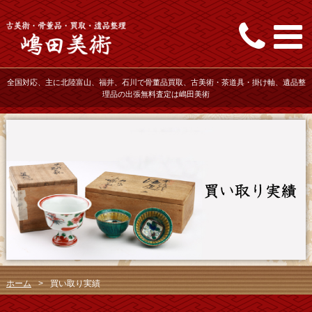
全国対応、主に北陸富山、福井、石川で骨董品買取、古美術・茶道具・掛け軸、遺品整
理品の出張無料査定は嶋田美術
ホーム
>
買い取り実績